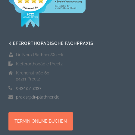
KIEFERORTHOPÄDISCHE FACHPRAXIS
Dr. Nora Plathner-Wieck
Kieferorthopädie Preetz
Kirchenstraße 60
24211 Preetz
04342 / 2937
praxis@dr-plathner.de
TERMIN ONLINE BUCHEN