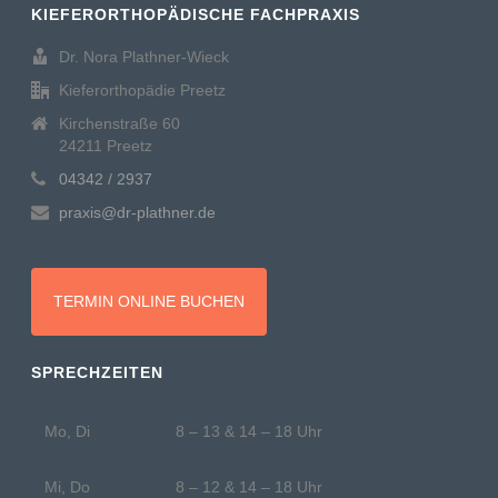
KIEFERORTHOPÄDISCHE FACHPRAXIS
Dr. Nora Plathner-Wieck
Kieferorthopädie Preetz
Kirchenstraße 60
24211 Preetz
04342 / 2937
praxis@dr-plathner.de
TERMIN ONLINE BUCHEN
SPRECHZEITEN
Mo, Di
8 – 13 & 14 – 18 Uhr
Mi, Do
8 – 12 & 14 – 18 Uhr