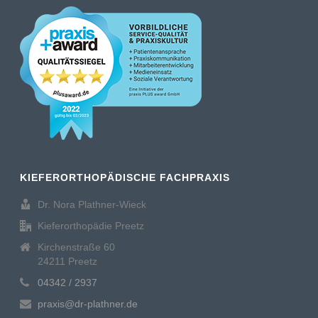
KIEFERORTHOPÄDISCHE FACHPRAXIS
Dr. Nora Plathner-Wieck
Kieferorthopädie Preetz
Kirchenstraße 60
24211 Preetz
04342 / 2937
praxis@dr-plathner.de