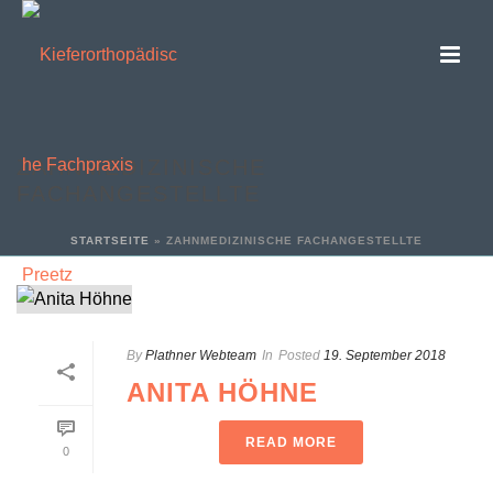
ZAHNMEDIZINISCHE
FACHANGESTELLTE
STARTSEITE
»
ZAHNMEDIZINISCHE FACHANGESTELLTE
By
Plathner Webteam
In
Posted
19. September 2018
ANITA HÖHNE
READ MORE
0