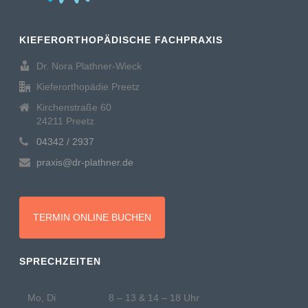
KIEFERORTHOPÄDISCHE FACHPRAXIS
Dr. Nora Plathner-Wieck
Kieferorthopädie Preetz
Kirchenstraße 60
24211 Preetz
04342 / 2937
praxis@dr-plathner.de
TERMIN ONLINE BUCHEN
SPRECHZEITEN
Mo, Di
8 – 13 & 14 – 18 Uhr