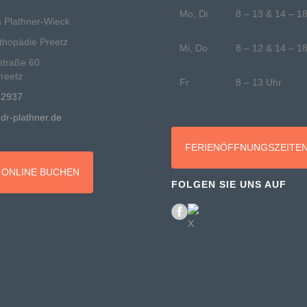
Mo, Di
8 – 13 & 14 – 1
a Plathner-Wieck
rthopädie Preetz
Mi, Do
8 – 12 & 14 – 1
straße 60
reetz
Fr
8 – 13 Uhr
 2937
dr-plathner.de
FERIENÖFFNUNGSZEITE
 ONLINE BUCHEN
FOLGEN SIE UNS AUF