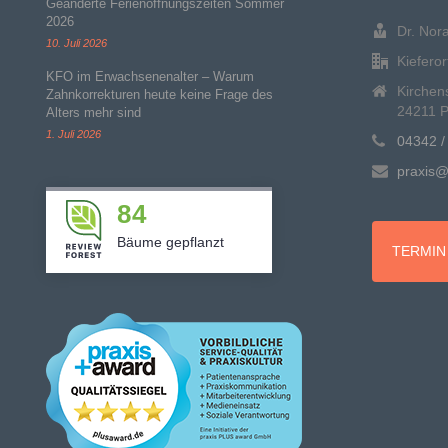
Geänderte Ferienöffnungszeiten Sommer
2026
Dr. Nor
10. Juli 2026
Kiefero
KFO im Erwachsenenalter – Warum
Kirchen
Zahnkorrekturen heute keine Frage des
24211 P
Alters mehr sind
1. Juli 2026
04342 /
praxis@
84
Bäume gepflanzt
TERMIN