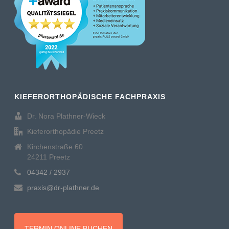
KIEFERORTHOPÄDISCHE FACHPRAXIS
Dr. Nora Plathner-Wieck
Kieferorthopädie Preetz
Kirchenstraße 60
24211 Preetz
04342 / 2937
praxis@dr-plathner.de
TERMIN ONLINE BUCHEN