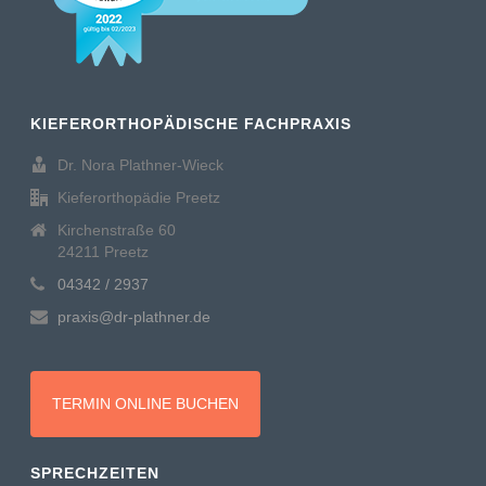
KIEFERORTHOPÄDISCHE FACHPRAXIS
Dr. Nora Plathner-Wieck
Kieferorthopädie Preetz
Kirchenstraße 60
24211 Preetz
04342 / 2937
praxis@dr-plathner.de
TERMIN ONLINE BUCHEN
SPRECHZEITEN