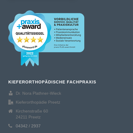
KIEFERORTHOPÄDISCHE FACHPRAXIS
Dr. Nora Plathner-Wieck
Kieferorthopädie Preetz
Kirchenstraße 60
24211 Preetz
04342 / 2937