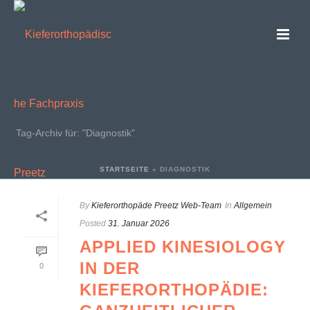
ARCHIVES
Tag-Archiv für: "Diagnostik"
STARTSEITE
»
DIAGNOSTIK
By
Kieferorthopäde Preetz Web-Team
In
Allgemein
Posted
31. Januar 2026
APPLIED KINESIOLOGY
IN DER
0
KIEFERORTHOPÄDIE: