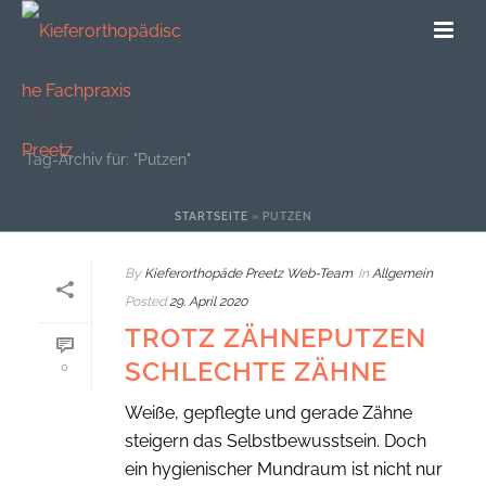
ARCHIVES
Tag-Archiv für: "Putzen"
STARTSEITE
»
PUTZEN
By
Kieferorthopäde Preetz Web-Team
In
Allgemein
Posted
29. April 2020
TROTZ ZÄHNEPUTZEN
SCHLECHTE ZÄHNE
0
Weiße, gepflegte und gerade Zähne
steigern das Selbstbewusstsein. Doch
ein hygienischer Mundraum ist nicht nur