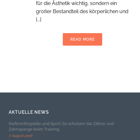
für die Ästhetik wichtig, sondern ein
großer Bestandteil des körperlichen und
[...]
READ MORE
AKTUELLE NEWS
Kieferorthopädie und Sport: So schützen Sie Zähne und
Zahnspange beim Training
7. August 2026