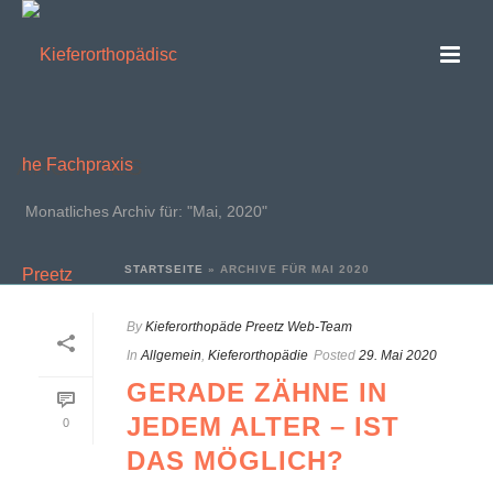
ARCHIVES
Monatliches Archiv für: "Mai, 2020"
STARTSEITE
»
ARCHIVE FÜR MAI 2020
By
Kieferorthopäde Preetz Web-Team
In
Allgemein
,
Kieferorthopädie
Posted
29. Mai 2020
GERADE ZÄHNE IN
JEDEM ALTER – IST
0
DAS MÖGLICH?