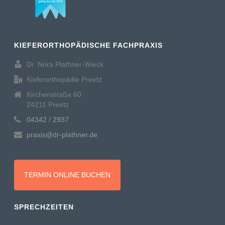
KIEFERORTHOPÄDISCHE FACHPRAXIS
Dr. Nora Plathner-Wieck
Kieferorthopädie Preetz
Kirchenstraße 60
24211 Preetz
04342 / 2937
praxis@dr-plathner.de
TERMIN ONLINE BUCHEN
SPRECHZEITEN