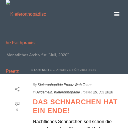
ARCHIVES
Monatliches Archiv für: "Juli, 2020"
STARTSEITE
»
ARCHIVE FÜR JULI 2020
By
Kieferorthopäde Preetz Web-Team
In
Allgemein
,
Kieferorthopädie
Posted
29. Juli 2020
DAS SCHNARCHEN HAT
EIN ENDE!
0
Nächtliches Schnarchen soll schon die