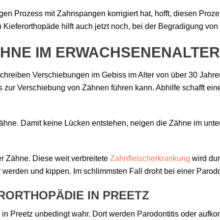
gen Prozess mit Zahnspangen korrigiert hat, hofft, diesen Pro
Kieferorthopäde hilft auch jetzt noch, bei der Begradigung vo
ÄHNE IM ERWACHSENENALTER
schreiben Verschiebungen im Gebiss im Alter von über 30 Jahren
s zur Verschiebung von Zähnen führen kann. Abhilfe schafft ein
Zähne. Damit keine Lücken entstehen, neigen die Zähne im unte
r Zähne. Diese weit verbreitete
Zahnfleischerkrankung
wird dur
werden und kippen. Im schlimmsten Fall droht bei einer Parodon
ERORTHOPÄDIE IN PREETZ
 in Preetz unbedingt wahr. Dort werden Parodontitis oder aufk