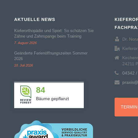
AKTUELLE NEWS
KIEFERO
FACHPRA
Kieferorthopädie und Sport: So schützen Sie
Zähne und Zahnspange beim Training
Dr. Nor
7. August 2026
Kiefero
Geänderte Ferienöffnungszeiten Sommer
Kirchen
2026
24211 P
10. Juli 2026
04342 /
praxis@
84
Bäume gepflanzt
TERMIN