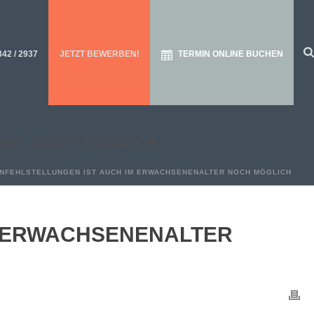
342 / 2937
JETZT BEWERBEN!
TERMIN ONLINE BUCHEN
TER NOCH MÖGLICH
NFEHLSTELLUNGEN IST AUCH IM ERWACHSENENALTER NOCH MÖGLICH
M ERWACHSENENALTER