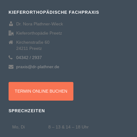
KIEFERORTHOPÄDISCHE FACHPRAXIS
Dr. Nora Plathner-Wieck
Kieferorthopädie Preetz
Kirchenstraße 60
24211 Preetz
04342 / 2937
praxis@dr-plathner.de
TERMIN ONLINE BUCHEN
SPRECHZEITEN
Mo, Di
8 – 13 & 14 – 18 Uhr