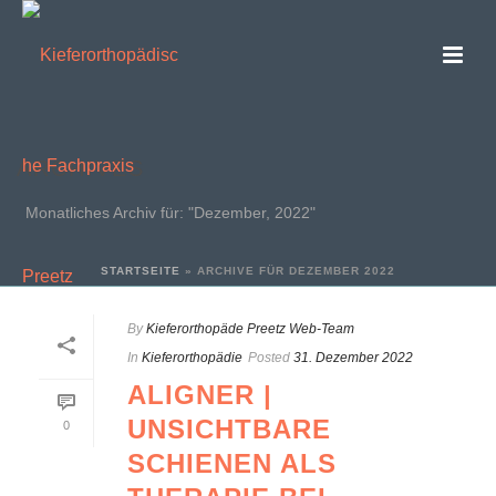
ARCHIVES
Monatliches Archiv für: "Dezember, 2022"
STARTSEITE
»
ARCHIVE FÜR DEZEMBER 2022
By
Kieferorthopäde Preetz Web-Team
In
Kieferorthopädie
Posted
31. Dezember 2022
ALIGNER |
UNSICHTBARE
0
SCHIENEN ALS