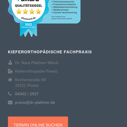
KIEFERORTHOPÄDISCHE FACHPRAXIS
Dr. Nora Plathner-Wieck
Kieferorthopädie Preetz
Kirchenstraße 60
24211 Preetz
04342 / 2937
praxis@dr-plathner.de
TERMIN ONLINE BUCHEN