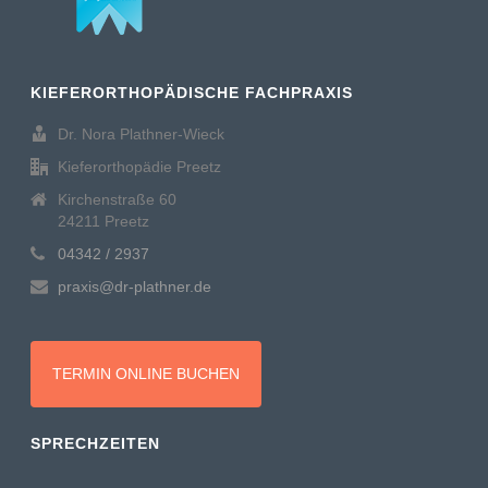
KIEFERORTHOPÄDISCHE FACHPRAXIS
Dr. Nora Plathner-Wieck
Kieferorthopädie Preetz
Kirchenstraße 60
24211 Preetz
04342 / 2937
praxis@dr-plathner.de
TERMIN ONLINE BUCHEN
SPRECHZEITEN