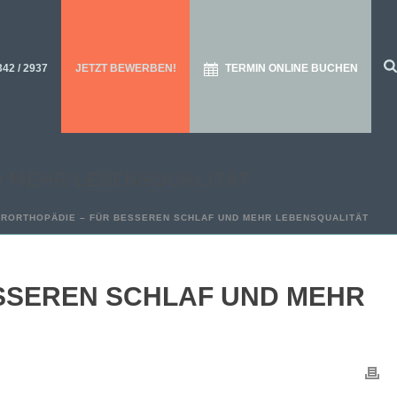
342 / 2937
JETZT BEWERBEN!
TERMIN ONLINE BUCHEN
D MEHR LEBENSQUALITÄT
ERORTHOPÄDIE – FÜR BESSEREN SCHLAF UND MEHR LEBENSQUALITÄT
SSEREN SCHLAF UND MEHR