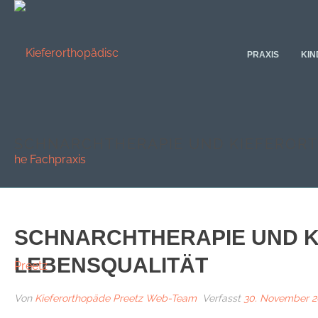
PRAXIS
KIN
SCHNARCHTHERAPIE UND KIEFERORT
SCHNARCHTHERAPIE UND K
LEBENSQUALITÄT
Von
Kieferorthopäde Preetz Web-Team
Verfasst
30. November 2