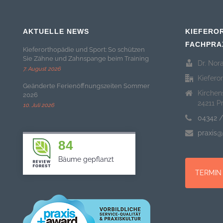
AKTUELLE NEWS
KIEFERO
FACHPRA
Kieferorthopädie und Sport: So schützen
Sie Zähne und Zahnspange beim Training
Dr. Nor
7. August 2026
Kiefero
Geänderte Ferienöffnungszeiten Sommer
Kirchen
2026
24211 P
10. Juli 2026
04342 /
praxis@
84
Bäume gepflanzt
TERMIN