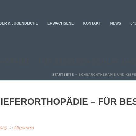
DER & JUGENDLICHE
ERWACHSENE
KONTAKT
NEWS
04
HOPÄDIE – FÜR BESSEREN SCHLAF UN
STARTSEITE
»
SCHNARCHTHERAPIE UND KIEF
IEFERORTHOPÄDIE – FÜR BE
025
In
Allgemein