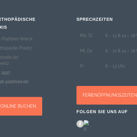
RTHOPÄDISCHE
SPRECHZEITEN
XIS
Mo, Di
8 – 13 & 14 – 18
a Plathner-Wieck
rthopädie Preetz
Mi, Do
8 – 12 & 14 – 18
straße 60
reetz
Fr
8 – 13 Uhr
 2937
dr-plathner.de
FERIENÖFFNUNGSZEITE
 ONLINE BUCHEN
FOLGEN SIE UNS AUF