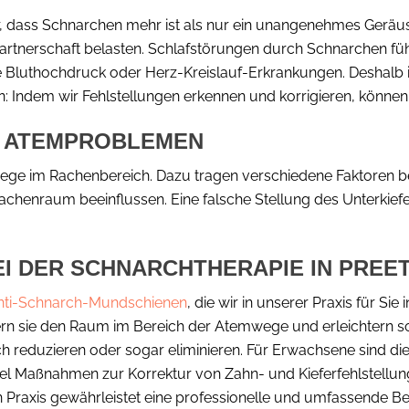
, dass Schnarchen mehr ist als nur ein unangenehmes Geräusc
Partnerschaft belasten. Schlafstörungen durch Schnarchen fü
e Bluthochdruck oder Herz-Kreislauf-Erkrankungen. Deshalb is
an: Indem wir Fehlstellungen erkennen und korrigieren, könne
D ATEMPROBLEMEN
e im Rachenbereich. Dazu tragen verschiedene Faktoren bei,
chenraum beeinflussen. Eine falsche Stellung des Unterkief
I DER SCHNARCHTHERAPIE IN PREE
nti-Schnarch-Mundschienen
, die wir in unserer Praxis für Si
ßern sie den Raum im Bereich der Atemwege und erleichtern s
reduzieren oder sogar eliminieren. Für Erwachsene sind dies
l Maßnahmen zur Korrektur von Zahn- und Kieferfehlstellun
n Praxis gewährleistet eine professionelle und umfassende B