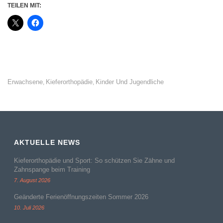
TEILEN MIT:
Erwachsene
Kieferorthopädie
Kinder Und Jugendliche
,
,
AKTUELLE NEWS
Kieferorthopädie und Sport: So schützen Sie Zähne und
Zahnspange beim Training
7. August 2026
Geänderte Ferienöffnungszeiten Sommer 2026
10. Juli 2026