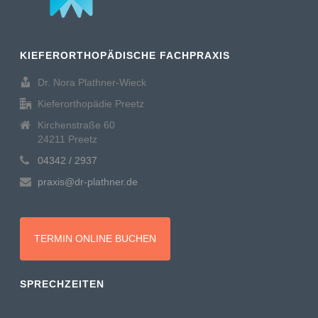
KIEFERORTHOPÄDISCHE FACHPRAXIS
Dr. Nora Plathner-Wieck
Kieferorthopädie Preetz
Kirchenstraße 60
24211 Preetz
04342 / 2937
praxis@dr-plathner.de
TERMIN ONLINE BUCHEN
SPRECHZEITEN