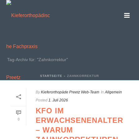
ARCHIVES
Tag-Archiv für: "Zahnkorrektur"
STARTSEITE
»
ZAHNKORREKTUR
By
Kieferorthopäde Preetz Web-Team
In
Allgemein
Posted
1. Juli 2026
KFO IM
ERWACHSENENALTER
0
– WARUM