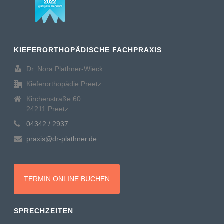
KIEFERORTHOPÄDISCHE FACHPRAXIS
Dr. Nora Plathner-Wieck
Kieferorthopädie Preetz
Kirchenstraße 60
24211 Preetz
04342 / 2937
praxis@dr-plathner.de
TERMIN ONLINE BUCHEN
SPRECHZEITEN