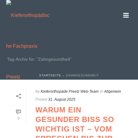
ARCHIVES
Tag-Archiv für: "Zahngesundheit"
STARTSEITE
»
ZAHNGESUNDHEIT
By
Kieferorthopäde Preetz Web-Team
In
Allgemein
Posted
31. August 2025
WARUM EIN
GESUNDER BISS SO
0
WICHTIG IST – VOM