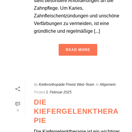
stellt besondere Anforderungen an die
Zahnpflege. Um Karies,
Zahnfleischentzündungen und unschöne
Verfärbungen zu vermeiden, ist eine
gründliche und regelmäßige [...]
READ MORE
By
Kieferorthopäde Preetz Web-Team
In
Allgemein
Posted
1. Februar 2025
DIE
KIEFERGELENKTHERA
0
PIE
Die Kiefergelenktherapie ist ein wichtiger